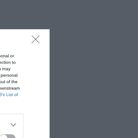
sonal or
ection to
ou may
 personal
out of the
 downstream
B’s List of