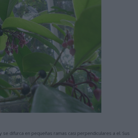
 y se difurca en pequeñas ramas casi perpendiculares a el. Sus