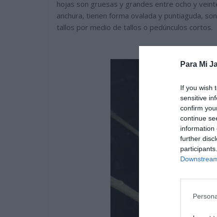
hojas son gruesas y grandes entre ocho y veinte
anchura, tienen forma ovalada y puntiaguda, son 
tallos por medio de tallos o pedúnculos cortos.
Para Mi Ja
If you wish 
sensitive in
confirm you
continue se
information 
further disc
participants
Downstream 
Persona