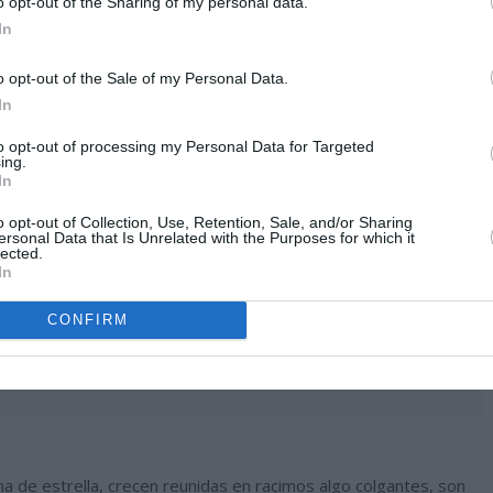
o opt-out of the Sharing of my personal data.
In
o opt-out of the Sale of my Personal Data.
In
to opt-out of processing my Personal Data for Targeted
ing.
In
o opt-out of Collection, Use, Retention, Sale, and/or Sharing
ersonal Data that Is Unrelated with the Purposes for which it
lected.
In
CONFIRM
a de estrella, crecen reunidas en racimos algo colgantes, son