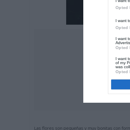
I want t
Opted 
I want t
Opted 
I want 
Advertis
Opted 
I want t
of my P
was col
Opted 
Las flores son pequeñas y muy bonitas con form