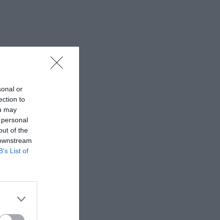
sonal or
ection to
ou may
 personal
out of the
 downstream
B’s List of