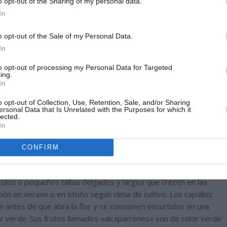
o opt-out of the Sharing of my personal data.
In
o opt-out of the Sale of my Personal Data.
In
to opt-out of processing my Personal Data for Targeted
ing.
In
o opt-out of Collection, Use, Retention, Sale, and/or Sharing
ersonal Data that Is Unrelated with the Purposes for which it
lected.
In
CONFIRM
atro pétalos y estambres de color purpura o blanco, se
culos o pequeños tallos delgados y largos que crecen en las
ación en verano o en otoño según clima de cultivo. Los capullos
en antes de que abra la flor y se consumen encurtidos en una
or verde. Sus frutos llamados «alcaparrones» son de color verde