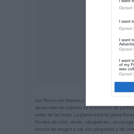
I want t
Opted 
I want t
Opted 
I want 
Advertis
Opted 
I want t
of my P
was col
Opted 
Sus flores son blancas o de color rosado con cu
desarrollan en solitario en el extremo de pedún
axilas de las hojas. La planta esta en plena flor
florales de color verde, «alcaparras», se recog
mezcla de vinagre y sal, son pequeños y de col