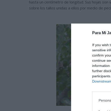
hasta un centímetro de longitud. Sus hojas son
sobre los tallos unidas a ellos por medio de peci
Para Mi Ja
If you wish 
sensitive in
confirm you
continue se
information 
further disc
participants
Downstream 
Persona