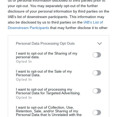
us or personal information disclosed to third parties prior to
your opt-out. You may separately opt-out of the further
disclosure of your personal information by third parties on the
IAB’s list of downstream participants. This information may
also be disclosed by us to third parties on the
IAB’s List of
Downstream Participants
that may further disclose it to other
third parties.
Personal Data Processing Opt Outs
I want to opt-out of the Sharing of my
personal data.
Opted In
I want to opt-out of the Sale of my
Personal Data.
Las plantas de Mano de Buda necesitan riegos regulares
Opted In
especialmente en primavera y verano con temperaturas
altas, no resisten la sequía, hay que disminuir los riegos
I want to opt-out of processing my
Personal Data for Targeted Advertising.
en otoño a medida que las temperaturas bajen, en
Opted In
invierno distanciar los riegos especialmente en las
plantas cultivadas directamente en el suelo del jardin.
I want to opt-out of Collection, Use,
Retention, Sale, and/or Sharing of my
Personal Data that Is Unrelated with the