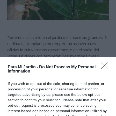
Podemos cultivarlo en el jardin o en macetas grandes. Si
el clima es templado con temperaturas invernales
cálidas lo cultivaremos directamente en el suelo del
jardin. En climas con temperaturas invernales frías y
heladas frecuentes es recomendable cultivarlo en
Para Mi Jardín -
Do Not Process My Personal
macetas para poder resguardarlo en interior o en
Information
invernaderos durante el invierno, y colocarlo de nuevo
en exterior en primavera.
If you wish to opt-out of the sale, sharing to third parties, or
processing of your personal or sensitive information for
targeted advertising by us, please use the below opt-out
section to confirm your selection. Please note that after your
opt-out request is processed you may continue seeing
interest-based ads based on personal information utilized by