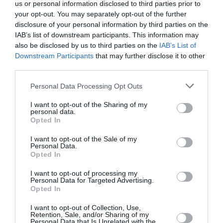
us or personal information disclosed to third parties prior to
your opt-out. You may separately opt-out of the further
disclosure of your personal information by third parties on the
IAB’s list of downstream participants. This information may
also be disclosed by us to third parties on the
IAB’s List of
Downstream Participants
that may further disclose it to other
third parties.
Personal Data Processing Opt Outs
I want to opt-out of the Sharing of my
personal data.
Cactus y suculentas
Colgantes
Opted In
Castus Espagueti-Cactus
I want to opt-out of the Sale of my
Muerdago-Rhipsalis
Personal Data.
Opted In
Baccifera Shaferi
I want to opt-out of processing my
Personal Data for Targeted Advertising.
26 octubre, 2020
Marisol Huesca
0 comentarios
Opted In
Dificultad baja
I want to opt-out of Collection, Use,
Retention, Sale, and/or Sharing of my
Planta tropical, perenne y colgante, de tallos largos,
Personal Data that Is Unrelated with the