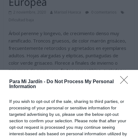
Europea
2 noviembre, 2020
Marisol Huesca
0 comentarios
Dificultad baja
Árbol perenne y longevo, de crecimiento denso muy
ramificado. Troncos gruesos, de color marrón grisáceo,
frecuentemente retorcidos y agrietados en ejemplares
adultos. Hojas alargadas y elipticas, puntiagudas de
color verde grisaceo. Florece a finales de invierno o
principios de primavera, frutos comestibles, ovalados y
redondeados de color verde y finalmente morado o
Para Mi Jardín -
Do Not Process My Personal
negro cuando maduran. Situación soleada, suelo fértil
Information
bien drenado. Temperaturas moderadas invernales.
If you wish to opt-out of the sale, sharing to third parties, or
Leer más
processing of your personal or sensitive information for
targeted advertising by us, please use the below opt-out
section to confirm your selection. Please note that after your
opt-out request is processed you may continue seeing
interest-based ads based on personal information utilized by