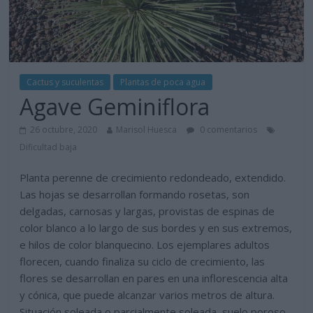
Cactus y suculentas
Plantas de poca agua
Agave Geminiflora
26 octubre, 2020
Marisol Huesca
0 comentarios
Dificultad baja
Planta perenne de crecimiento redondeado, extendido.
Las hojas se desarrollan formando rosetas, son
delgadas, carnosas y largas, provistas de espinas de
color blanco a lo largo de sus bordes y en sus extremos,
e hilos de color blanquecino. Los ejemplares adultos
florecen, cuando finaliza su ciclo de crecimiento, las
flores se desarrollan en pares en una inflorescencia alta
y cónica, que puede alcanzar varios metros de altura.
Situación soleada o parcialmente soleada, suelo poroso,