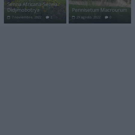
Senna Africana-Senna
Didymobotrya
Pennisetum Macrourum
7 noviembre, 2022
2
29 agosto, 2022
0