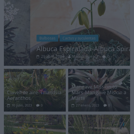
Bulbosas
Cactus y suculentas
Albuca Espiralada-Albuca Spiralis
29 abril, 2024
Marisol Huesca
0
Mangave Mission to
Clavell de aire-Tillandsia
Mars-Mangave Mision a
Aeranthos
Marte
10 julio, 2023
0
27 enero, 2023
0