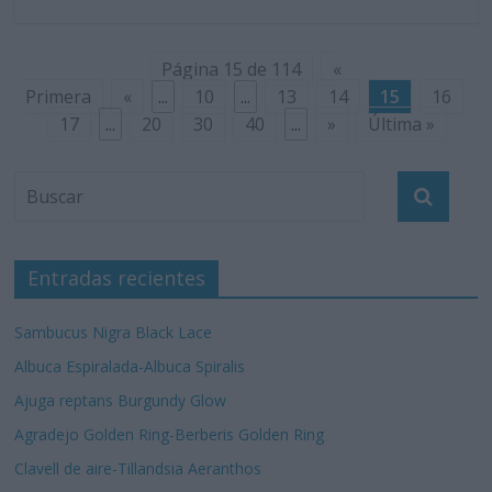
Página 15 de 114
«
Primera
«
...
10
...
13
14
15
16
17
...
20
30
40
...
»
Última »
Entradas recientes
Sambucus Nigra Black Lace
Albuca Espiralada-Albuca Spiralis
Ajuga reptans Burgundy Glow
Agradejo Golden Ring-Berberis Golden Ring
Clavell de aire-Tillandsia Aeranthos