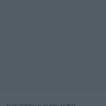
Agave Geminiflora es una planta suculenta,