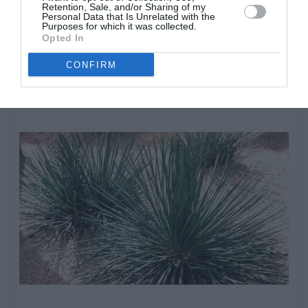
durante el invierno. Debemos asegurarnos que los
Retention, Sale, and/or Sharing of my
Personal Data that Is Unrelated with the
ejemplares cultivados en macetas, drenen
Purposes for which it was collected.
perfectamente, no es recomendable colocar platos a
Opted In
sus pies, que pueden recoger el agua de riego y
CONFIRM
ocasionar pudriciones. Resisten periodos de sequía,
especialmente las planta adultas bien enraizadas.