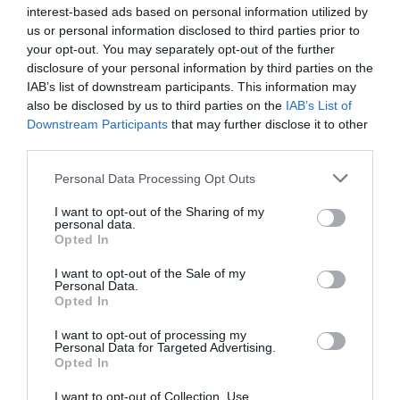
interest-based ads based on personal information utilized by
us or personal information disclosed to third parties prior to
your opt-out. You may separately opt-out of the further
disclosure of your personal information by third parties on the
IAB’s list of downstream participants. This information may
also be disclosed by us to third parties on the
IAB’s List of
Downstream Participants
that may further disclose it to other
third parties.
Personal Data Processing Opt Outs
I want to opt-out of the Sharing of my
personal data.
Opted In
I want to opt-out of the Sale of my
Personal Data.
Opted In
Riegos regulares y algo distanciados en primavera y
I want to opt-out of processing my
verano. En otoño con la bajada de las temperaturas,
Personal Data for Targeted Advertising.
distanciar mas la frecuencia de riegos, y disminuir la
Opted In
cantidad de agua. Si hace frió, podemos dejar de regar
I want to opt-out of Collection, Use,