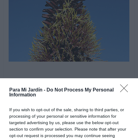
Situación soleada o parcialmente soleada, se adapta a
distintos tipos de suelo, pero prefiere un sustrato suelo
Para Mi Jardín -
Do Not Process My Personal
Information
y arenoso, bien drenado. Queda perfecta en el suelo del
jardin, cultivada en solitario, en pequeños grupos o
If you wish to opt-out of the sale, sharing to third parties, or
combinada con otras plantas suculentas, de condiciones
processing of your personal or sensitive information for
de cultivo similares. También queda muy bien en
targeted advertising by us, please use the below opt-out
macetas.
section to confirm your selection. Please note that after your
opt-out request is processed you may continue seeing