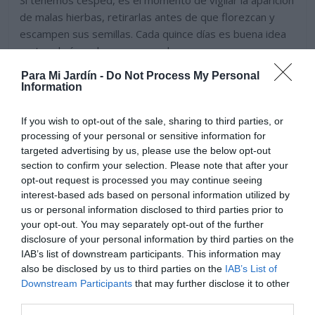
Si tenemos césped, es el momento de vigilar la aparición
de malas hierbas, retirarlas antes de que florezcan y
escampen sus semillas. Cada quince días es buena idea
cortar el césped, regar una o dos veces por semana
dependiendo de las temperaturas, si el tiempo es muy
Para Mi Jardín -
Do Not Process My Personal
cálido, habrá que regar más a menudo.
Information
If you wish to opt-out of the sale, sharing to third parties, or
processing of your personal or sensitive information for
targeted advertising by us, please use the below opt-out
section to confirm your selection. Please note that after your
opt-out request is processed you may continue seeing
interest-based ads based on personal information utilized by
us or personal information disclosed to third parties prior to
your opt-out. You may separately opt-out of the further
disclosure of your personal information by third parties on the
IAB’s list of downstream participants. This information may
also be disclosed by us to third parties on the
IAB’s List of
Downstream Participants
that may further disclose it to other
third parties.