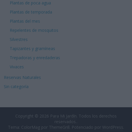
Plantas de poca agua
Plantas de temporada
Plantas del mes
Repelentes de mosquitos
Silvestres
Tapizantes y gramíneas
Trepadoras y enredaderas
Vivaces
Reservas Naturales
Sin categoría
Copyright © 2026
Para Mi Jardín
. Todos los derechos
reservados..
Tema: ColorMag por
ThemeGrill
. Potenciado por
WordPress
.