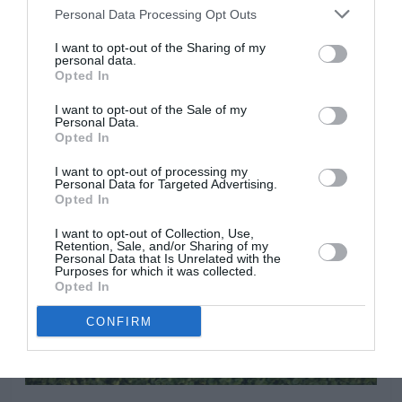
Personal Data Processing Opt Outs
Es aconsejable añadir recebo, una tierra especifica para
el césped, al mismo tiempo abonaremos con un abono
I want to opt-out of the Sharing of my
personal data.
especial de césped, rico en fósforo, para una mayor
Opted In
resistencia. Existen abonos con componentes
antimusgos para aquellas zonas del césped más
I want to opt-out of the Sale of my
Personal Data.
húmedas, donde crece a menudo el musgo.
Opted In
I want to opt-out of processing my
Personal Data for Targeted Advertising.
Opted In
I want to opt-out of Collection, Use,
Retention, Sale, and/or Sharing of my
Personal Data that Is Unrelated with the
Purposes for which it was collected.
Opted In
CONFIRM