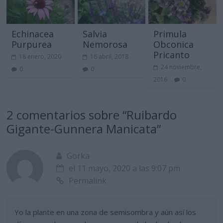
Echinacea
Salvia
Primula
Purpurea
Nemorosa
Obconica
Pricanto
18 enero, 2020
16 abril, 2018
24 noviembre,
0
0
2016
0
2 comentarios sobre “
Ruibardo
Gigante-Gunnera Manicata
”
Gorka
el 11 mayo, 2020 a las 9:07 pm
Permalink
Yo la plante en una zona de semisombra y aún así los