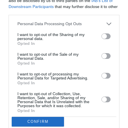
also be disclosed by us to third parties on the
IAB’s List of
necesitan mucha humedad. Mantendremos la humedad
Downstream Participants
that may further disclose it to other
ambiental por medio de pulverizaciones frecuentes o
third parties.
recipientes con agua cercanos a la planta especialmente
en verano y en plantas cultivadas en interior. En
Personal Data Processing Opt Outs
invernaderos es recomendable utilizar vaporizadores
I want to opt-out of the Sharing of my
frecuentemente. Cortaremos las hojas a medida que se
personal data.
Opted In
vayan secando, en invierno podemos colocarlas sobre
los rizomas para protegerlos del frió.
I want to opt-out of the Sale of my
Personal Data.
Opted In
I want to opt-out of processing my
Personal Data for Targeted Advertising.
Opted In
I want to opt-out of Collection, Use,
Retention, Sale, and/or Sharing of my
Personal Data that Is Unrelated with the
Purposes for which it was collected.
Opted In
CONFIRM