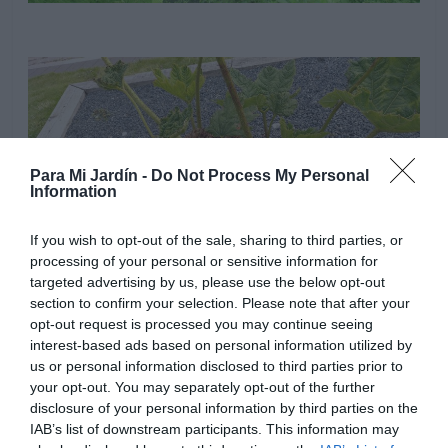
Para Mi Jardín -
Do Not Process My Personal
Information
If you wish to opt-out of the sale, sharing to third parties, or
processing of your personal or sensitive information for
targeted advertising by us, please use the below opt-out
section to confirm your selection. Please note that after your
opt-out request is processed you may continue seeing
interest-based ads based on personal information utilized by
Utilizaremos un sustrato suelto y esponjoso, fértil, rico
us or personal information disclosed to third parties prior to
your opt-out. You may separately opt-out of the further
en humus. Necesita mucha humedad, riegos regulares
disclosure of your personal information by third parties on the
manteniendo el sustrato ligeramente húmedo, es
IAB’s list of downstream participants. This information may
imprescindible no dejar secar la tierra sus grandes hojas