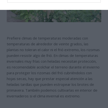
Prefiere climas de temperaturas moderadas con
temperaturas de alrededor de veinte grados, las
plantas no toleran el calor ni el frió extremo, los rizomas
pueden resistir algo de frió. En climas de temperaturas
invernales muy frías con heladas necesitan protección,
es recomendable acolchar el terreno durante el invierno
para proteger los rizomas del frió cubriéndolos con
hojas secas, hay que prestar especial atención a las
heladas tardías que pueden estropear los brotes de
primavera. También podemos cultivarlas en interior de
invernaderos si el clima invernal es extremo.