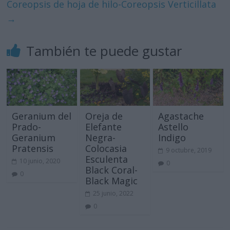
Coreopsis de hoja de hilo-Coreopsis Verticillata
→
También te puede gustar
Geranium del
Oreja de
Agastache
Prado-
Elefante
Astello
Geranium
Negra-
Indigo
Pratensis
Colocasia
9 octubre, 2019
Esculenta
10 junio, 2020
0
Black Coral-
0
Black Magic
25 junio, 2022
0