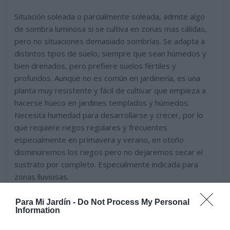
Situación soleada o parcialmente soleada, admite algo
de sombra luminosa si se cultiva en zonas mas cálidas,
pero no situaciones demasiado sombrías. Se adapta a
distintos tipos de suelo, siempre que sean húmedos y
bien drenados, pero prefiere suelos fértiles y
profundos. Aunque no es común en jardinería, es una
planta muy resistente y fácil de cultivar que empieza a
hacerse hueco en jardines templados y húmedos.
Necesita humedad para desarrollarse y crecer, por lo
que requiere riegos regulares y frecuentes
especialmente en primavera y verano, en otoño
disminuiremos los riegos pero no dejaremos secar el
sustrato por completo. Especialmente indicada para
zonas lluviosas.
Para Mi Jardín -
Do Not Process My Personal
Information