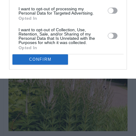
mucho frió la vegetación muere durante el invierno para
I want to opt-out of processing my
brotar de nuevo a finales de invierno o principios de
Personal Data for Targeted Advertising.
Opted In
primavera, dependiendo de las temperaturas del clima
de cultivo.
I want to opt-out of Collection, Use,
Retention, Sale, and/or Sharing of my
Personal Data that Is Unrelated with the
Purposes for which it was collected.
Opted In
CONFIRM