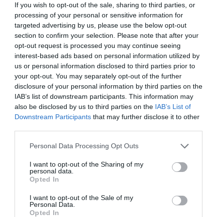
If you wish to opt-out of the sale, sharing to third parties, or
processing of your personal or sensitive information for
targeted advertising by us, please use the below opt-out
section to confirm your selection. Please note that after your
opt-out request is processed you may continue seeing
interest-based ads based on personal information utilized by
us or personal information disclosed to third parties prior to
your opt-out. You may separately opt-out of the further
disclosure of your personal information by third parties on the
IAB’s list of downstream participants. This information may
also be disclosed by us to third parties on the
IAB’s List of
Downstream Participants
that may further disclose it to other
third parties.
Personal Data Processing Opt Outs
Es aconsejable retirar las inflorescencias secas para
I want to opt-out of the Sharing of my
favorecer nuevas floraciones, las plantas se cortan a
personal data.
nivel del suelo cuando la floración ha finalizado, para que
Opted In
vuelvan a crecer nuevos tallos desde la base que
I want to opt-out of the Sale of my
pueden darnos flores mas adelante, a principios de
Personal Data.
Opted In
otoño. Resiste temperaturas muy frías, pero si hace