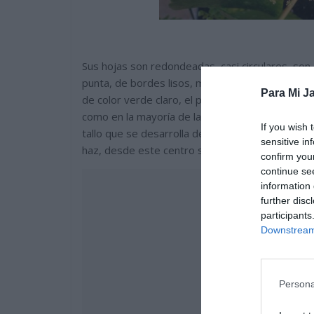
Sus hojas son redondeadas, casi circulares, son
punta, de bordes lisos, muy decorativas. Nacen
Para Mi Ja
de color verde claro, el peciolo esta unido a la
como en la mayoría de las plantas. Las hojas cr
If you wish 
tallo que se desarrolla desde la base. El centro 
sensitive in
haz, desde este centro se desarrollan nervadura
confirm you
continue se
information 
further disc
participants
Downstream 
Persona