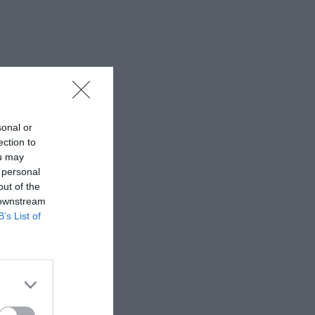
sonal or
ection to
ou may
 personal
out of the
 downstream
B’s List of