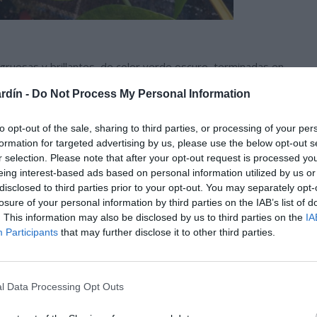
 gruesas y brillantes, de color verde oscuro terminadas en
 en el extremo de un largo tallo o peciolo redondeado y grueso
rdín -
Do Not Process My Personal Information
 hoja prácticamente en su punto medio, no en la base de la hoja
ecen directamente desde el centro de la planta unidas a un largo
to opt-out of the sale, sharing to third parties, or processing of your per
de la hoja donde se une al tallo, es de color verde claro en el
formation for targeted advertising by us, please use the below opt-out s
s arqueadas que dibujan el haz de la hoja.
r selection. Please note that after your opt-out request is processed y
eing interest-based ads based on personal information utilized by us or
disclosed to third parties prior to your opt-out. You may separately opt-
losure of your personal information by third parties on the IAB’s list of
. This information may also be disclosed by us to third parties on the
IA
Participants
that may further disclose it to other third parties.
l Data Processing Opt Outs