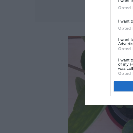
I want t
Opted 
I want t
Opted 
I want 
Advertis
Opted 
I want t
of my P
was col
Opted 