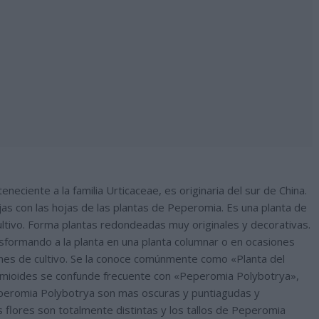
eciente a la familia Urticaceae, es originaria del sur de China.
jas con las hojas de las plantas de Peperomia. Es una planta de
ltivo. Forma plantas redondeadas muy originales y decorativas.
rasformando a la planta en una planta columnar o en ocasiones
ones de cultivo. Se la conoce comúnmente como «Planta del
romioides se confunde frecuente con «Peperomia Polybotrya»,
eperomia Polybotrya son mas oscuras y puntiagudas y
flores son totalmente distintas y los tallos de Peperomia