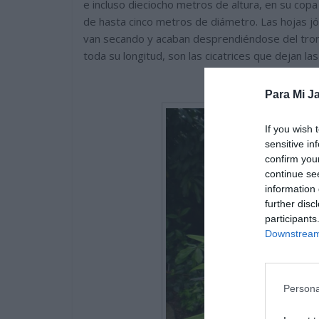
e incluso dieciocho metros de altura, en su co
de hasta cinco metros de diámetro. Las hojas jó
van secando y acaban desprendiéndose del tronco
toda su longitud, son las cicatrices que dejan las
Para Mi Ja
If you wish 
sensitive in
confirm you
continue se
information 
further disc
participants
Downstream 
Persona