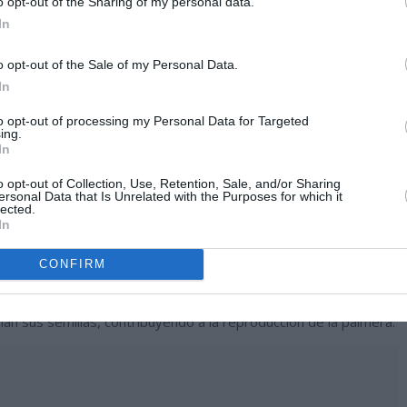
o opt-out of the Sharing of my personal data.
In
o opt-out of the Sale of my Personal Data.
In
 botánico de la Universidad de Cambridge.
to opt-out of processing my Personal Data for Targeted
ing.
In
o opt-out of Collection, Use, Retention, Sale, and/or Sharing
ersonal Data that Is Unrelated with the Purposes for which it
lected.
cree que viven cerca de treinta o cincuenta años antes de
In
ma de pirámide, crece por encima de las hojas y alcanza alturas
mas que están repletas de numerosas (cientos) de pequeñas
CONFIRM
man en frutos ovalados de color verde que cambian a color
 son recogidos por los «Lémures», un tipo de primates
n sus semillas, contribuyendo a la reproducción de la palmera.