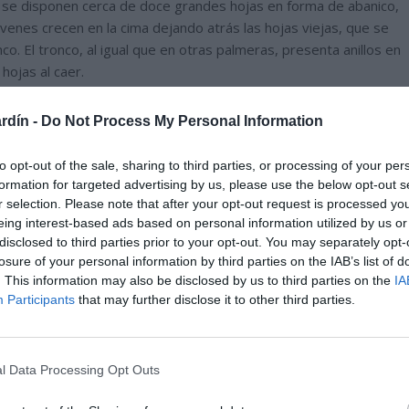
pa se disponen cerca de doce grandes hojas en forma de abanico,
venes crecen en la cima dejando atrás las hojas viejas, que se
. El tronco, al igual que en otras palmeras, presenta anillos en
 hojas al caer.
rdín -
Do Not Process My Personal Information
to opt-out of the sale, sharing to third parties, or processing of your per
formation for targeted advertising by us, please use the below opt-out s
r selection. Please note that after your opt-out request is processed y
eing interest-based ads based on personal information utilized by us or
disclosed to third parties prior to your opt-out. You may separately opt-
losure of your personal information by third parties on the IAB’s list of
. This information may also be disclosed by us to third parties on the
IA
Participants
that may further disclose it to other third parties.
l Data Processing Opt Outs