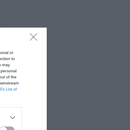
sonal or
ection to
ou may
 personal
out of the
 downstream
B’s List of