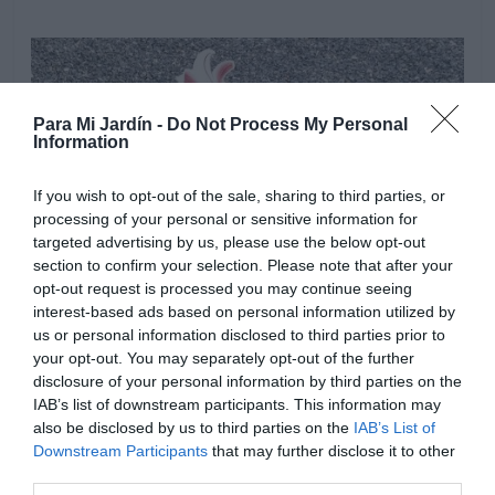
Para Mi Jardín -
Do Not Process My Personal
Information
If you wish to opt-out of the sale, sharing to third parties, or
processing of your personal or sensitive information for
targeted advertising by us, please use the below opt-out
section to confirm your selection. Please note that after your
opt-out request is processed you may continue seeing
interest-based ads based on personal information utilized by
us or personal information disclosed to third parties prior to
your opt-out. You may separately opt-out of the further
disclosure of your personal information by third parties on the
Riegos regulares en primavera y verano, manteniendo el
IAB’s list of downstream participants. This information may
sustrato ligeramente húmedo pero evitando los
also be disclosed by us to third parties on the
IAB’s List of
encharcamientos, en otoño reducir los riegos a medida
Downstream Participants
that may further disclose it to other
que su vegetación se seca. Cortar los tallos florales
third parties.