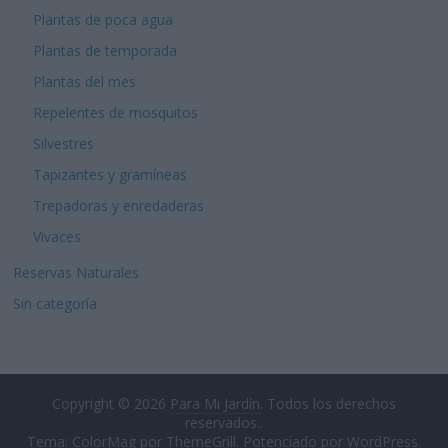
Plantas de poca agua
Plantas de temporada
Plantas del mes
Repelentes de mosquitos
Silvestres
Tapizantes y gramíneas
Trepadoras y enredaderas
Vivaces
Reservas Naturales
Sin categoría
Copyright © 2026
Para Mi Jardín
. Todos los derechos
reservados..
Tema: ColorMag por
ThemeGrill
. Potenciado por
WordPress
.