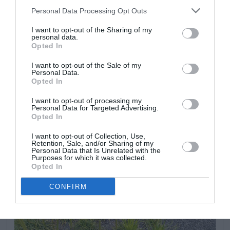
cuando se hayan secado las flores, si queremos
Personal Data Processing Opt Outs
recolectar las semillas esperaremos a que los frutos
estén totalmente maduros. Dejar que las hojas se
I want to opt-out of the Sharing of my
personal data.
sequen totalmente antes de retirarlas para que los
Opted In
bulbos almacenen nutrientes. Resiste temperaturas
frías invernales moderadas si el terreno no se encharca
I want to opt-out of the Sale of my
Personal Data.
y los bulbos están protegidos, pueden resistir hasta
Opted In
diez grados bajo cero. En climas muy fríos es
recomendable cultivar las plantas en macetas, para
I want to opt-out of processing my
Personal Data for Targeted Advertising.
resguardarlas fácilmente durante el invierno para
Opted In
proteger sus bulbos.
I want to opt-out of Collection, Use,
Retention, Sale, and/or Sharing of my
Personal Data that Is Unrelated with the
Purposes for which it was collected.
Opted In
CONFIRM