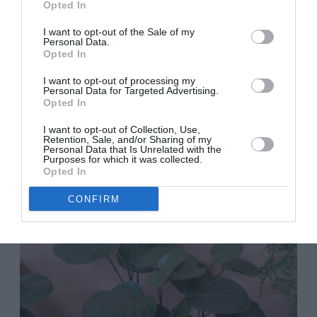
Opted In
entre riegos. Necesita humedad ambiental, por lo que
es recomendable pulverizar las plantas y colocar las
I want to opt-out of the Sale of my
Personal Data.
macetas sobre cubre macetas o platos con bolas de
Opted In
arcilla o pequeñas piedras y agua, para que el agua al
evaporarse proporcione humedad ambiental a las
I want to opt-out of processing my
Personal Data for Targeted Advertising.
plantas. s esencial mantener el nivel del agua alejado de
Opted In
la base de la maceta para evitar que sus raíces se
pudran.
I want to opt-out of Collection, Use,
Retention, Sale, and/or Sharing of my
Personal Data that Is Unrelated with the
Purposes for which it was collected.
Opted In
CONFIRM