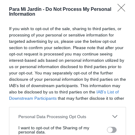
Para Mi Jardín -
Do Not Process My Personal
Information
If you wish to opt-out of the sale, sharing to third parties, or
processing of your personal or sensitive information for
targeted advertising by us, please use the below opt-out
section to confirm your selection. Please note that after your
opt-out request is processed you may continue seeing
interest-based ads based on personal information utilized by
us or personal information disclosed to third parties prior to
your opt-out. You may separately opt-out of the further
disclosure of your personal information by third parties on the
IAB’s list of downstream participants. This information may
also be disclosed by us to third parties on the
IAB’s List of
Downstream Participants
that may further disclose it to other
Riegos regulares, no necesitan mucha agua pero si
third parties.
mantener el sustrato ligeramente húmedo evitando que
Personal Data Processing Opt Outs
se seque por completo y evitando empapar el sustrato,
sus raíces pueden pudrirse fácilmente si no disponen de
I want to opt-out of the Sharing of my
personal data.
un drenaje perfecto. Dejar secar ligeramente el sustrato