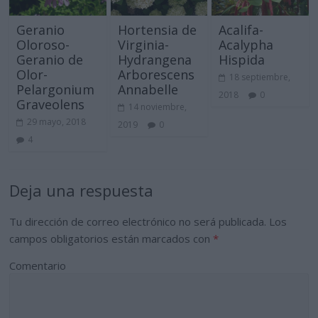
Geranio
Hortensia de
Acalifa-
Oloroso-
Virginia-
Acalypha
Geranio de
Hydrangena
Hispida
Olor-
Arborescens
18 septiembre,
Pelargonium
Annabelle
2018
0
Graveolens
14 noviembre,
29 mayo, 2018
2019
0
4
Deja una respuesta
Tu dirección de correo electrónico no será publicada.
Los
campos obligatorios están marcados con
*
Comentario