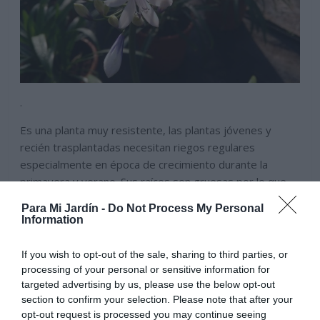
.
Es una planta muy resistente, las plantas jóvenes y
recién trasplantadas necesitan riegos regulares
especialmente en época de crecimiento durante la
primavera y verano. Sus raíces son gruesas por lo que
las plantas adultas bien establecidas sobre el terreno
Para Mi Jardín -
Do Not Process My Personal
soportan periodos de sequía. Es aconsejable dejar
Information
secar un poco el sustrato entre riegos para prevenir
pudrición de raíces.
If you wish to opt-out of the sale, sharing to third parties, or
processing of your personal or sensitive information for
.
targeted advertising by us, please use the below opt-out
section to confirm your selection. Please note that after your
opt-out request is processed you may continue seeing