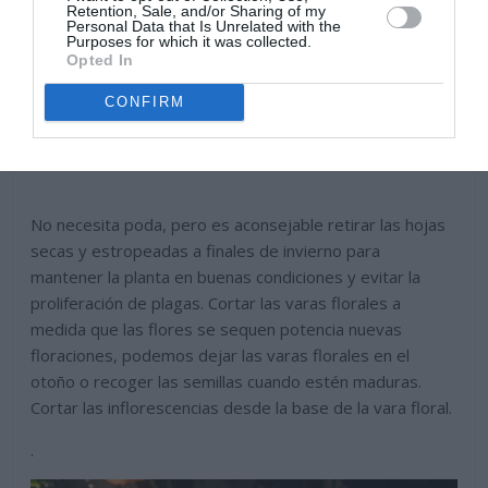
Retention, Sale, and/or Sharing of my
Personal Data that Is Unrelated with the
Purposes for which it was collected.
Opted In
CONFIRM
No necesita poda, pero es aconsejable retirar las hojas
secas y estropeadas a finales de invierno para
mantener la planta en buenas condiciones y evitar la
proliferación de plagas. Cortar las varas florales a
medida que las flores se sequen potencia nuevas
floraciones, podemos dejar las varas florales en el
otoño o recoger las semillas cuando estén maduras.
Cortar las inflorescencias desde la base de la vara floral.
.