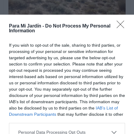
Para Mi Jardín -
Do Not Process My Personal
Information
If you wish to opt-out of the sale, sharing to third parties, or
processing of your personal or sensitive information for
targeted advertising by us, please use the below opt-out
section to confirm your selection. Please note that after your
opt-out request is processed you may continue seeing
interest-based ads based on personal information utilized by
us or personal information disclosed to third parties prior to
Como la Cirialera planta herbácea de treinta o cuarenta
your opt-out. You may separately opt-out of the further
centímetros de altura, abunda en terrenos con
disclosure of your personal information by third parties on the
condiciones salinas como los de las maresmas.
IAB’s list of downstream participants. This information may
also be disclosed by us to third parties on the
IAB’s List of
Downstream Participants
that may further disclose it to other
third parties.
Personal Data Processing Opt Outs