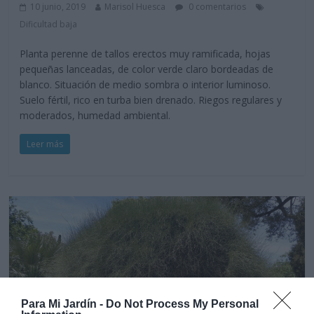
10 junio, 2019
Marisol Huesca
0 comentarios
Dificultad baja
Planta perenne de tallos erectos muy ramificada, hojas
pequeñas lanceadas, de color verde claro bordeadas de
blanco. Situación de medio sombra o interior luminoso.
Suelo fértil, rico en turba bien drenado. Riegos regulares y
moderados, humedad ambiental.
Leer más
Para Mi Jardín -
Do Not Process My Personal