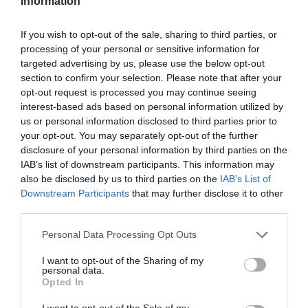
Information
If you wish to opt-out of the sale, sharing to third parties, or
processing of your personal or sensitive information for
targeted advertising by us, please use the below opt-out
Arbustos
section to confirm your selection. Please note that after your
Efedra-Ephedra Fragilis
opt-out request is processed you may continue seeing
2 junio, 2019
Marisol Huesca
0 comentarios
interest-based ads based on personal information utilized by
Dificultad muy baja
us or personal information disclosed to third parties prior to
your opt-out. You may separately opt-out of the further
Arbusto perenne muy ramificado de crecimiento vertical.
disclosure of your personal information by third parties on the
Tallos muy finos y alargados de color verde con hojas
IAB’s list of downstream participants. This information may
also be disclosed by us to third parties on the
IAB’s List of
escamosas muy pequeñas apenas perceptibles. Ejemplares
Downstream Participants
that may further disclose it to other
femeninos y masculinos, con flores de color amarillo y
third parties.
agrupadas en ejemplares masculinos y ovaladas, solitarias y
verdosas en ejemplares femeninos. Situación soleada,
Personal Data Processing Opt Outs
suelo bien drenado.
I want to opt-out of the Sharing of my
Leer más
personal data.
Opted In
I want to opt-out of the Sale of my