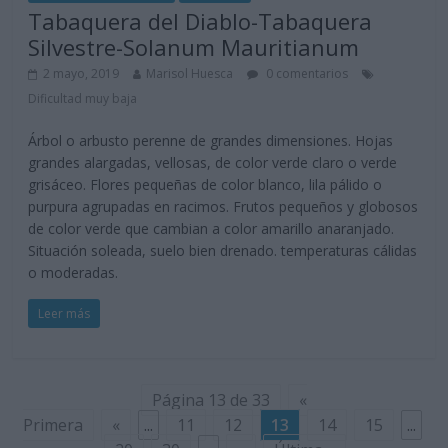
Tabaquera del Diablo-Tabaquera
Silvestre-Solanum Mauritianum
2 mayo, 2019
Marisol Huesca
0 comentarios
Dificultad muy baja
Árbol o arbusto perenne de grandes dimensiones. Hojas
grandes alargadas, vellosas, de color verde claro o verde
grisáceo. Flores pequeñas de color blanco, lila pálido o
purpura agrupadas en racimos. Frutos pequeños y globosos
de color verde que cambian a color amarillo anaranjado.
Situación soleada, suelo bien drenado. temperaturas cálidas
o moderadas.
Leer más
Página 13 de 33
«
Primera
«
...
11
12
13
14
15
...