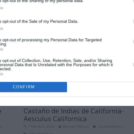
o opt-out of the Sharing of my personal data.
Leer más
In
o opt-out of the Sale of my Personal Data.
In
to opt-out of processing my Personal Data for Targeted
ing.
In
o opt-out of Collection, Use, Retention, Sale, and/or Sharing
ersonal Data that Is Unrelated with the Purposes for which it
lected.
In
CONFIRM
Árboles ornamentales
Arbustos
Castaño de Indias de California-
e
Aesculus Californica
7 febrero, 2020
Marisol Huesca
0 comentarios
os
Dificultad baja