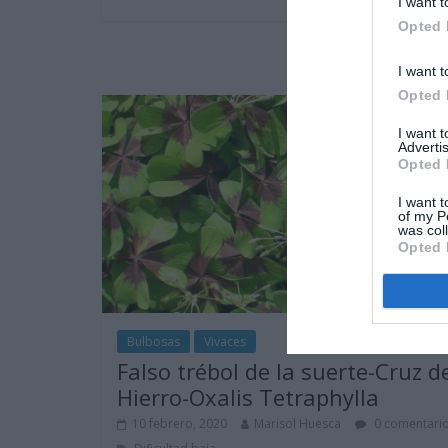
I want t
Opted 
I want t
Opted 
I want 
Advertis
Opted 
I want t
of my P
was col
Opted 
Bulbosas
Vivaces
Falso trébol de la suerte-Cruz d
Hierro-Oxalis Tetraphylla
10 febrero, 2020
Marisol Huesca
0 comentari