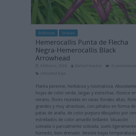
Bulbosas
Vivaces
Hemerocallis Punta de Flecha
Negra-Hemerocallis Black
Arrowhead
4 febrero, 2020
Marisol Huesca
0 comentario
Dificultad baja
Planta perenne, herbácea y rizomatosa. Abundant
hojas de color verde, largas y estrechas. Florece e
verano, flores reunidas en varas florales altas, flor
grandes y muy atractivas, con pétalos en forma de
patas de araña, de color purpura dibujados por ce
estrellados de color amarillo brillante. Situación
soleada o parcialmente soleada, suelo ligeramente
húmedo, bien drenado. Resiste bajas temperaturas 