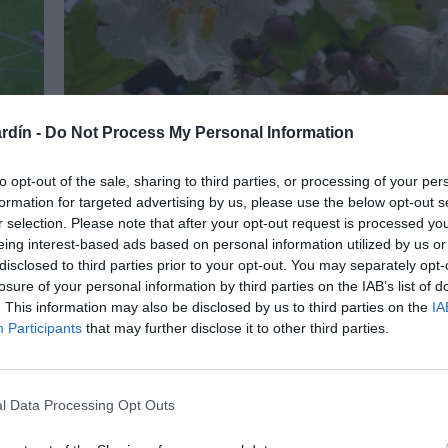
Árboles ornamentales
rdín -
Do Not Process My Personal Information
Catalpa Bignonioides Aurea
to opt-out of the sale, sharing to third parties, or processing of your per
os
10 febrero, 2020
Marisol Huesca
0 comentarios
formation for targeted advertising by us, please use the below opt-out s
Dificultad baja
r selection. Please note that after your opt-out request is processed y
eing interest-based ads based on personal information utilized by us or
Árbol caduco de tronco corto y copa amplia y
disclosed to third parties prior to your opt-out. You may separately opt-
chas
redondeada. Hojas grandes acorazonadas y alargadas
losure of your personal information by third parties on the IAB’s list of
de color verde amarillento. Abundante floración en
. This information may also be disclosed by us to third parties on the
IA
panículas terminales, a finales de primavera, en junio o
Participants
that may further disclose it to other third parties.
a-
julio, dependiendo del clima de cultivo. Flores muy
atractivas, acampanadas de color blanco, dibujadas de
o.
color purpura y amarillo. Situación soleada o
parcialmente soleada, suelo fresco, fértil, bien
l Data Processing Opt Outs
drenado.