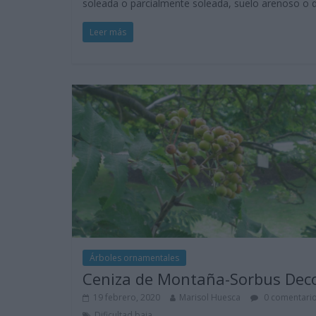
soleada o parcialmente soleada, suelo arenoso o de
Leer más
Árboles ornamentales
Ceniza de Montaña-Sorbus Dec
19 febrero, 2020
Marisol Huesca
0 comentari
Dificultad baja