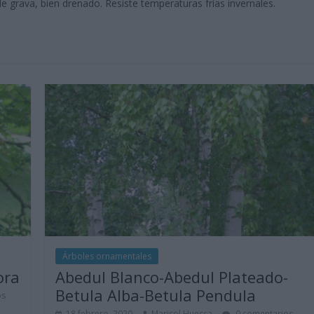
 grava, bien drenado. Resiste temperaturas frías invernales.
Árboles ornamentales
ora
Abedul Blanco-Abedul Plateado-
Betula Alba-Betula Pendula
os
18 febrero, 2020
Marisol Huesca
0 comentarios