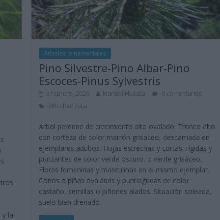
Árboles ornamentales
Pino Silvestre-Pino Albar-Pino
Escoces-Pinus Sylvestris
3 febrero, 2020
Marisol Huesca
0 comentarios
Dificultad baja
s
Árbol perenne de crecimiento alto ovalado. Tronco alto
con corteza de color marrón grisáceo, descamada en
es
ejemplares adultos. Hojas estrechas y cortas, rígidas y
n
punzantes de color verde oscuro, o verde grisáceo.
es
Flores femeninas y masculinas en el mismo ejemplar.
Conos o piñas ovaladas y puntiagudas de color
ntros
castaño, semillas o piñones alados. Situación soleada,
suelo bien drenado.
y la