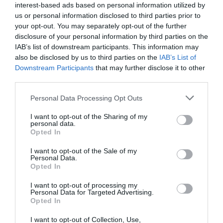
Planta herbácea de grandes dimensiones. Hojas de color
interest-based ads based on personal information utilized by
verde muy divididas en segmentos ovales y puntiagudos.
us or personal information disclosed to third parties prior to
Florece de mediados de verano a principios de otoño, flores
your opt-out. You may separately opt-out of the further
redondeadas semi dobles de color amarillo brillante
disclosure of your personal information by third parties on the
.Situación soleada o parcialmente soleada, suelo
IAB’s list of downstream participants. This information may
ligeramente húmedo, medianamente enriquecido bien
also be disclosed by us to third parties on the
IAB’s List of
drenado.
Downstream Participants
that may further disclose it to other
third parties.
Leer más
Personal Data Processing Opt Outs
I want to opt-out of the Sharing of my
personal data.
Opted In
I want to opt-out of the Sale of my
Personal Data.
Opted In
I want to opt-out of processing my
Personal Data for Targeted Advertising.
Opted In
I want to opt-out of Collection, Use,