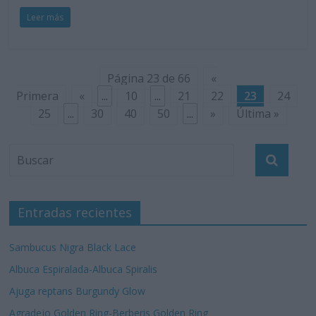
Leer más
Página 23 de 66
«
Primera
«
...
10
...
21
22
23
24
25
...
30
40
50
...
»
Última »
Entradas recientes
Sambucus Nigra Black Lace
Albuca Espiralada-Albuca Spiralis
Ajuga reptans Burgundy Glow
Agradejo Golden Ring-Berberis Golden Ring