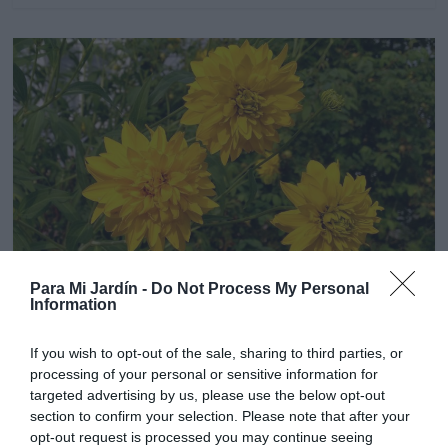
Para Mi Jardín -
Do Not Process My Personal
Vivaces
Information
Rudbeckia Lanceolata Hortensia-
Rudbeckia Laciniata Goldball
If you wish to opt-out of the sale, sharing to third parties, or
processing of your personal or sensitive information for
7 octubre, 2019
Marisol Huesca
0 comentarios
targeted advertising by us, please use the below opt-out
Dificultad baja
section to confirm your selection. Please note that after your
opt-out request is processed you may continue seeing