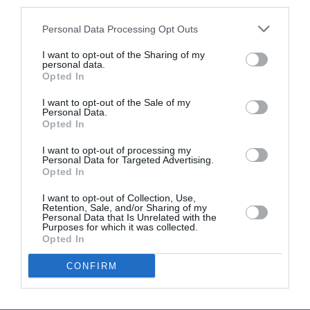
third parties.
Personal Data Processing Opt Outs
I want to opt-out of the Sharing of my
personal data.
Opted In
I want to opt-out of the Sale of my
Vivaces
Personal Data.
Rudbeckia Lanceolata
Opted In
Hortensia-Rudbeckia
I want to opt-out of processing my
Personal Data for Targeted Advertising.
Laciniata Goldball
Opted In
I want to opt-out of Collection, Use,
7 octubre, 2019
Marisol Huesca
0 comentarios
Retention, Sale, and/or Sharing of my
Personal Data that Is Unrelated with the
Dificultad baja
Purposes for which it was collected.
Opted In
Planta herbácea de grandes dimensiones. Hojas de
color verde muy divididas en segmentos ovales y
CONFIRM
puntiagudos. Florece de mediados de verano a
principios de otoño, flores redondeadas semi dobles de