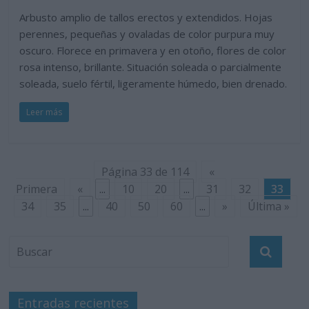
Arbusto amplio de tallos erectos y extendidos. Hojas
perennes, pequeñas y ovaladas de color purpura muy
oscuro. Florece en primavera y en otoño, flores de color
rosa intenso, brillante. Situación soleada o parcialmente
soleada, suelo fértil, ligeramente húmedo, bien drenado.
Leer más
Página 33 de 114
«
Primera
«
...
10
20
...
31
32
33
34
35
...
40
50
60
...
»
Última »
Entradas recientes