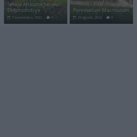
Senna Africana-Senna
Didymobotrya
Pennisetum Macrourum
7 noviembre, 2022
2
29 agosto, 2022
0