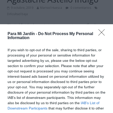
9 octubre, 2019
Marisol Huesca
0 comentarios
Dificultad baja
Planta híbrida de crecimiento compacto y ramificado.
Hojas de apariencia rugosa, de color verde. Florece en
Para Mi Jardín -
Do Not Process My Personal
verano, flores pequeñas de color azul purpura, reunidas
Information
en inflorescencias alargadas terminales, son aromáticas.
Situación soleada, suelo rico en nutrientes, arenoso,
If you wish to opt-out of the sale, sharing to third parties, or
húmedo y bien drenado.
processing of your personal or sensitive information for
targeted advertising by us, please use the below opt-out
Leer más
section to confirm your selection. Please note that after your
opt-out request is processed you may continue seeing
interest-based ads based on personal information utilized by
us or personal information disclosed to third parties prior to
your opt-out. You may separately opt-out of the further
disclosure of your personal information by third parties on the
IAB’s list of downstream participants. This information may
also be disclosed by us to third parties on the
IAB’s List of
Downstream Participants
that may further disclose it to other